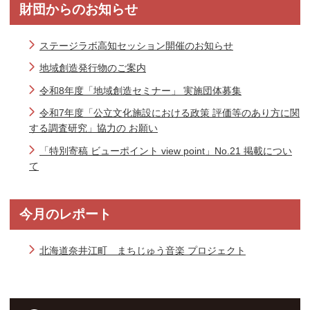
財団からのお知らせ
ステージラボ高知セッション開催のお知らせ
地域創造発行物のご案内
令和8年度「地域創造セミナー」 実施団体募集
令和7年度「公立文化施設における政策 評価等のあり方に関
する調査研究」協力の お願い
「特別寄稿 ビューポイント view point」No.21 掲載につい
て
今月のレポート
北海道奈井江町 まちじゅう音楽 プロジェクト