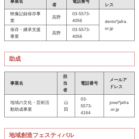
事業名
電話番号
者
レス
映像記録保存事
03-5573-
高野
業
4056
dento*jafra.
or.jp
保存・継承支援
03-5573-
高野
事業
4056
助成
担
メールア
事業名
当
電話番号
ドレス
者
03-
地域の文化・芸術活
山
josei*jafra
5573-
動助成事業
田
.or.jp
4164
地域創造フェスティバル