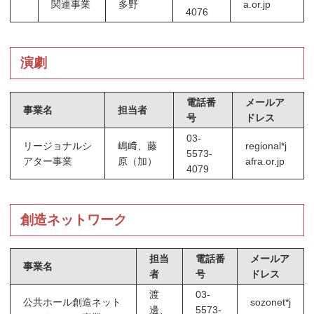
関連事業
多野
a.or.jp
4076
演劇
電話番
メールア
事業名
担当者
号
ドレス
03-
リージョナルシ
嶋﨑、藤
regional*j
5573-
アター事業
原（加）
afra.or.jp
4079
創造ネットワーク
担当
電話番
メールア
事業名
者
号
ドレス
渡
03-
公共ホール創造ネット
sozonet*j
邊、
5573-