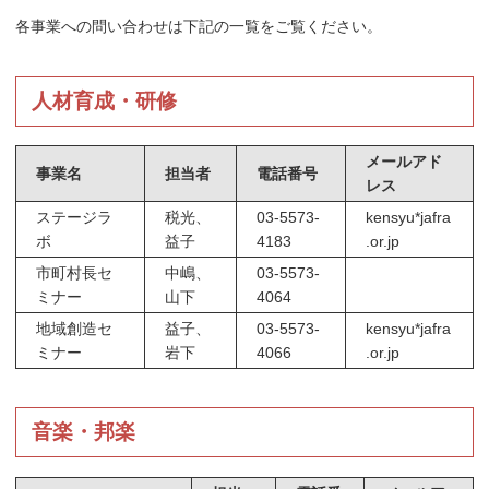
各事業への問い合わせは下記の一覧をご覧ください。
人材育成・研修
メールアド
事業名
担当者
電話番号
レス
ステージラ
税光、
03-5573-
kensyu*jafra
ボ
益子
4183
.or.jp
市町村長セ
中嶋、
03-5573-
ミナー
山下
4064
地域創造セ
益子、
03-5573-
kensyu*jafra
ミナー
岩下
4066
.or.jp
音楽・邦楽