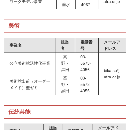
ワークモデル事業
afra.or.jp
垂水
4067
美術
担当
電話番
メールア
事業名
者
号
ドレス
高
03-
公立美術館活性化事業
野・
5573-
黒田
4056
bikatsu*j
afra.or.jp
高
03-
美術館出前（オーダー
野・
5573-
メイド）型ゼミ
黒田
4056
伝統芸能
担当
メールアド