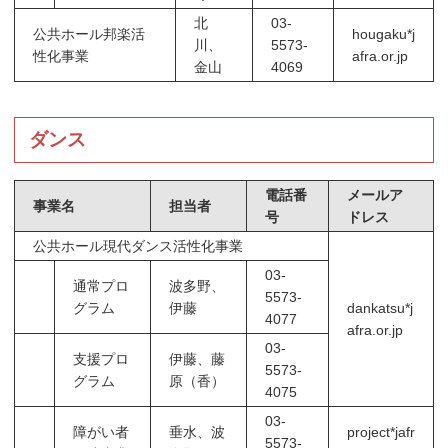
北
03-
公共ホール邦楽活
hougaku*j
川、
5573-
性化事業
afra.or.jp
金山
4069
ダンス
電話番
メールア
事業名
担当者
号
ドレス
公共ホール現代ダンス活性化事業
03-
通常プロ
波多野、
5573-
グラム
伊藤
dankatsu*j
4077
afra.or.jp
03-
支援プロ
伊藤、藤
5573-
グラム
原（香）
4075
03-
障がい者
垂水、波
project*jafr
5573-