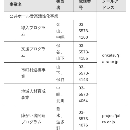
担当
電話番
メールア
事業名
者
号
ドレス
公共ホール音楽活性化事業
金
03-
導入プログラ
山、
5573-
ム
中嶋
4168
保
03-
支援プログラ
谷、
5573-
ム
onkatsu*j
山下
4185
afra.or.jp
山
03-
市町村連携事
下、
5573-
業
保谷
4143
中
03-
地域人材育成
嶋、
5573-
事業
北川
4064
垂
03-
障がい者関連
水、
project*jaf
5573-
プログラム
波多
ra.or.jp
4076
野