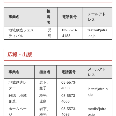
担
メールアド
事業名
当
電話番号
レス
者
地域創造フェス
児
03-5573-
festival*jafra
ティバル
島
4183
.or.jp
広報・出版
メールアド
事業名
担当者
電話番号
レス
地域創造レ
岩下、
03-5573-
ター
益子
4093
letter*jafra.o
r.jp
雑誌「地域
税光、
03-5573-
創造」
児島
4066
ホームペー
岩下、
03-5573-
media*jafra.
ジ
税光
4093
or.jp