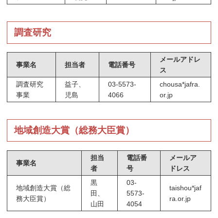
調査研究
メールアドレ
事業名
担当者
電話番号
ス
調査研究
益子、
03-5573-
chousa*jafra.
事業
児島
4066
or.jp
地域創造大賞（総務大臣賞）
担当
電話番
メールア
事業名
者
号
ドレス
黒
03-
地域創造大賞（総
taishou*jaf
田、
5573-
務大臣賞）
ra.or.jp
山田
4054