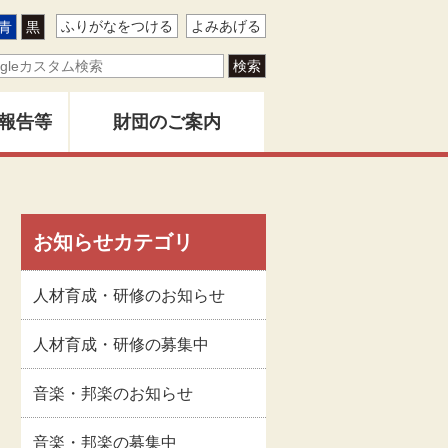
ふりがなをつける
よみあげる
青
黒
報告等
財団のご案内
ター
地域創造とは
バー
お知らせカテゴリ
創造」
財団事業のあゆみ
人材育成・研修のお知らせ
告書
関係者名簿
人材育成・研修の募集中
音楽・邦楽のお知らせ
版物
定款
音楽・邦楽の募集中