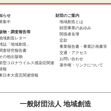
知らせ
財団のご案内
募集中
地域創造とは
財団事業のあゆみ
版物・調査報告等
関係者名簿
地域創造レター
定款
雑誌「地域創造」
事業報告書・事業計画書等
調査研究報告書
交通・アクセス
その他出版物
お問い合わせ
新型コロナウイルス感染症関連
著作権・リンクについて
情報
東日本大震災関連情報
一般財団法人 地域創造