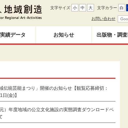
文字サイズ
小
中
大
文字カラー
白
お問い合わせ
実績データ
お知らせ
出版物・調査
地域創造レ
募集中
バックナン
雑誌「地域
地域伝統芸能まつり」開催のお知らせ【観覧応募締切：
調査研究報
31日(金)】
令和元）年度地域の公立文化施設の実態調査ダウンロードペ
その他出
て