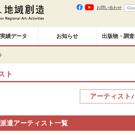
お問い合わせ
実績データ
お知らせ
出版物・調査
地域創造レ
ト
募集中
バックナン
スト
雑誌「地域
アーティスト
調査研究報
その他出
 派遣アーティスト一覧