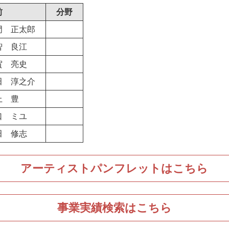
新型コロナウ
前
分野
感染症関連
門 正太郎
東日本大震災
智 良江
賀 亮史
田 淳之介
上 豊
口 ミユ
田 修志
アーティストパンフレットはこちら
事業実績検索はこちら