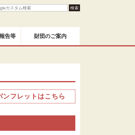
報告等
財団のご案内
ター
地域創造とは
バー
創造」
財団事業のあゆみ
パンフレットはこちら
告書
関係者名簿
版物
定款