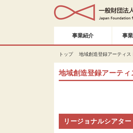
事業紹介
事業
人材育成・研修
トップ
地域創造登録アーティス
音楽・邦楽
地域創造登録アーティ
ダンス
演劇
創造ネットワーク
リージョナルシアター
美術