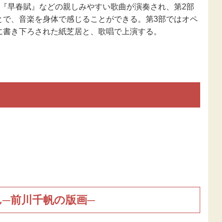
や『早春賦』などの親しみやすい歌曲が演奏され、第2部
とで、音楽を身体で感じることができる。第3部ではオペ
に書き下ろされた紙芝居と、歌唱で上演する。
ん─前川千帆の版画─