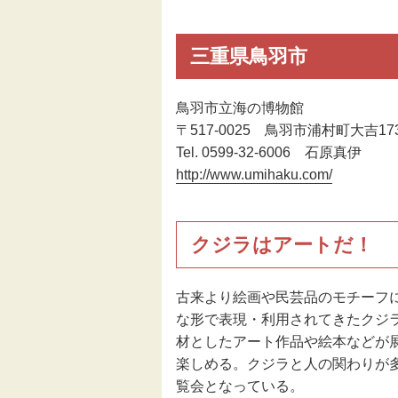
伝統芸能
三重県鳥羽市
助成
鳥羽市立海の博物館
〒517-0025 鳥羽市浦村町大吉173
フェスティバル
Tel. 0599-32-6006 石原真伊
http://www.umihaku.com/
地域創造大賞
クジラはアートだ！
古来より絵画や民芸品のモチーフ
な形で表現・利用されてきたクジ
材としたアート作品や絵本などが
楽しめる。クジラと人の関わりが
覧会となっている。