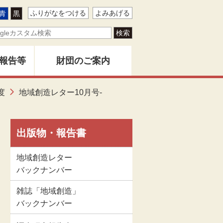
ふりがなをつける
よみあげる
青
黒
報告等
財団のご案内
ター
度
地域創造レター10月号-
地域創造とは
バー
創造」
財団事業のあゆみ
出版物・報告書
地域創造レター
告書
関係者名簿
バックナンバー
雑誌「地域創造」
版物
定款
バックナンバー