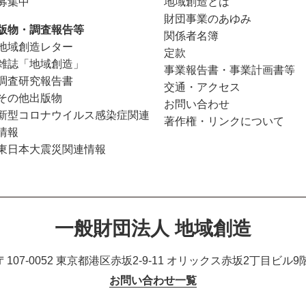
募集中
地域創造とは
財団事業のあゆみ
版物・調査報告等
関係者名簿
地域創造レター
定款
雑誌「地域創造」
事業報告書・事業計画書等
調査研究報告書
交通・アクセス
その他出版物
お問い合わせ
新型コロナウイルス感染症関連
著作権・リンクについて
情報
東日本大震災関連情報
一般財団法人 地域創造
〒107-0052 東京都港区赤坂2-9-11
オリックス赤坂2丁目ビル9
お問い合わせ一覧