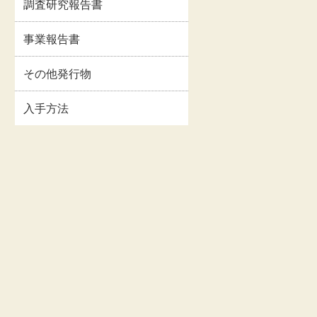
調査研究報告書
イルス
事業報告書・事業計
情報
画書等
事業報告書
関連情
交通・アクセス
その他発行物
入手方法
お問い合わせ
著作権・リンクにつ
いて