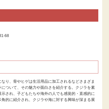
新型コロナウ
感染症関連
東日本大震災
報
1-68
になり、骨やヒゲは生活用品に加工されるなどさまざま
ラについて、その魅力や面白さを紹介する。クジラを素
展示され、子どもたちや海外の人でも感覚的・直感的に
多角的に紹介され、クジラや海に対する興味が深まる展