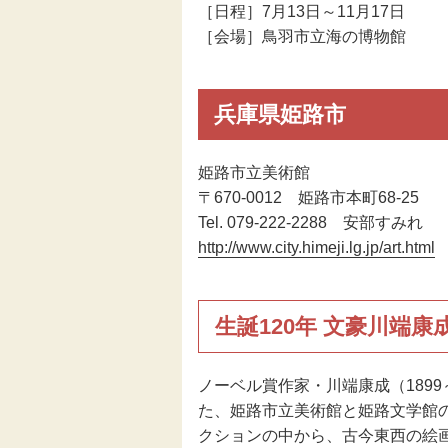
［日程］7月13日～11月17日
［会場］鳥羽市立海の博物館
兵庫県姫路市
姫路市立美術館
〒670-0012 姫路市本町68-25
Tel. 079-222-2288 安部すみれ
http://www.city.himeji.lg.jp/art.html
生誕120年 文豪川端
ノーベル賞作家・川端康成（1899～
た、姫路市立美術館と姫路文学館
クションの中から、古今東西の絵