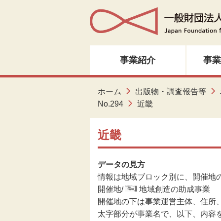
事業紹介
事業
人材育成・研修
ホーム
出版物・調査報告等
No.294
近畿
音楽・邦楽
近畿
ダンス
データの見方
演劇
情報は地域ブロック別に、開催地
開催地/
地域創造の助成事業
創造ネットワーク
開催地の下は事業運営主体、住所
太字部分が事業名で、以下、内容
美術