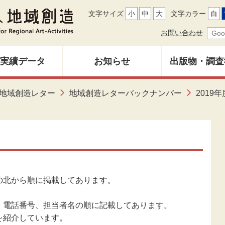
文字サイズ
小
中
大
文字カラー
白
お問い合わせ
実績データ
お知らせ
出版物・調査
地域創造レ
地域創造レター
地域創造レターバックナンバー
2019年
募集中
バックナン
雑誌「地域
調査研究報
の北から順に掲載してあります。
その他出
、電話番号、担当者名の順に記載してあります。
を紹介しています。