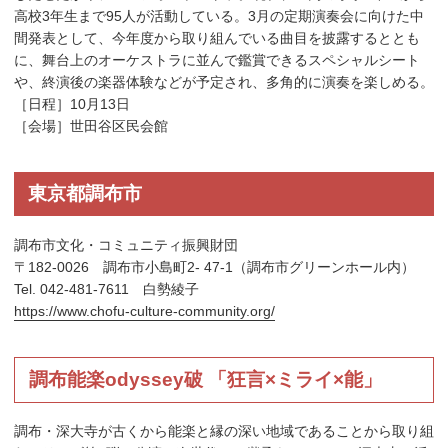
高校3年生まで95人が活動している。3月の定期演奏会に向けた中
間発表として、今年度から取り組んでいる曲目を披露するととも
に、舞台上のオーケストラに並んで鑑賞できるスペシャルシート
や、終演後の楽器体験などが予定され、多角的に演奏を楽しめる。
［日程］10月13日
［会場］世田谷区民会館
東京都調布市
調布市文化・コミュニティ振興財団
〒182-0026 調布市小島町2- 47-1（調布市グリーンホール内）
Tel. 042-481-7611 白勢綾子
https://www.chofu-culture-community.org/
調布能楽odyssey破 「狂言×ミライ×能」
調布・深大寺が古くから能楽と縁の深い地域であることから取り組