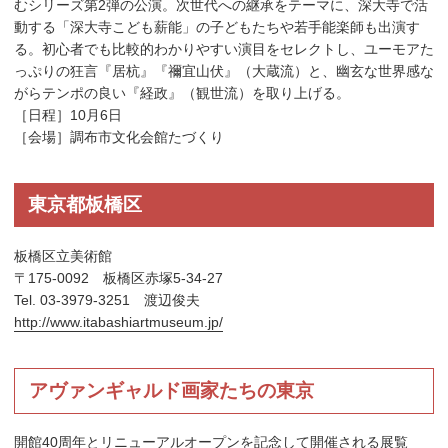
むシリーズ第2弾の公演。次世代への継承をテーマに、深大寺で活
動する「深大寺こども薪能」の子どもたちや若手能楽師も出演す
る。初心者でも比較的わかりやすい演目をセレクトし、ユーモアた
っぷりの狂言『居杭』『禰宜山伏』（大蔵流）と、幽玄な世界感な
がらテンポの良い『経政』（観世流）を取り上げる。
［日程］10月6日
［会場］調布市文化会館たづくり
東京都板橋区
板橋区立美術館
〒175-0092 板橋区赤塚5-34-27
Tel. 03-3979-3251 渡辺俊夫
http://www.itabashiartmuseum.jp/
アヴァンギャルド画家たちの東京
開館40周年とリニューアルオープンを記念して開催される展覧