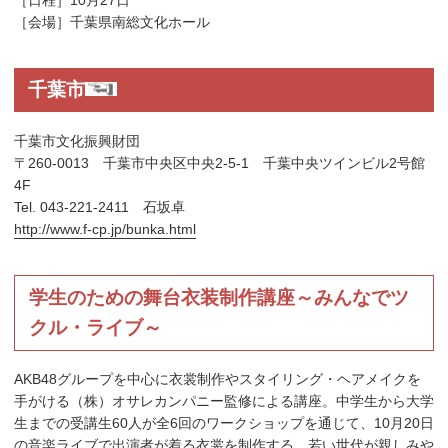
［日程］10月27日
［会場］千葉県南総文化ホール
千葉市
千葉市文化振興財団
〒260-0013 千葉市中央区中央2-5-1 千葉中央ツインビル2号館
4F
Tel. 043-221-2411 石坂卓
http://www.f-cp.jp/bunka.html
学生のための舞台衣装制作講座～みんなでツ
クル・ライブ～
AKB48グループを中心に衣裳制作やスタイリング・ヘアメイクを
手がける（株）オサレカンパニー監修による講座。中学生から大学
生までの受講生60人が全6回のワークショップを通じて、10月20日
の音楽ライブで出演者が着る衣裳を制作する。若い世代が親しみや