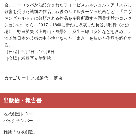
会。ヨーロッパから紹介されたフォービスムやシュルレアリスムに
影響を受けた戦前の作品、戦後のルポルタージュ絵画など、「アヴ
ァンギャルド」に分類される作品を多数所蔵する同美術館のコレク
ションの中から、2017～18年に新たに収蔵した長谷川利行《水泳
場》、野田英夫《上野山下風景》、麻生三郎《女》などを含め、明
治以降日本の芸術の中心地となった「東京」を描いた作品を紹介す
る。
［日程］9月7日～10月6日
［会場］板橋区立美術館
カテゴリー
地域通信
関東
出版物・報告書
地域創造レター
バックナンバー
雑誌「地域創造」