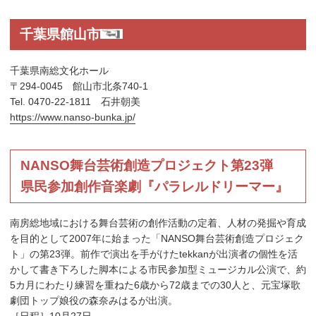
千葉県館山市
千葉県南総文化ホール
〒294-0045 館山市北条740-1
Tel. 0470-22-1811 石井朝美
https://www.nanso-bunka.jp/
NANSO舞台芸術創造プロジェクト第23弾
県民参加創作音楽劇『パラレルドリーマー』
南房総地域における舞台芸術の創作活動の定着、人材の発掘や育成
を目的として2007年に始まった「NANSO舞台芸術創造プロジェク
ト」の第23弾。前作で演出を手がけたtekkanが出演者の個性を活
かして書き下ろした脚本による市民参加型ミュージカル公演で、約
5カ月にわたり練習を重ねた6歳から72歳までの30人と、元宝塚歌
劇団トップ娘役の森奈みはるが出演。