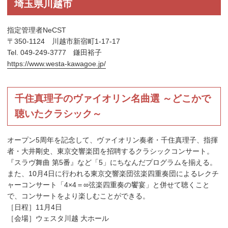
埼玉県川越市
指定管理者NeCST
〒350-1124 川越市新宿町1-17-17
Tel. 049-249-3777 鎌田裕子
https://www.westa-kawagoe.jp/
千住真理子のヴァイオリン名曲選 ～どこかで
聴いたクラシック～
オープン5周年を記念して、ヴァイオリン奏者・千住真理子、指揮
者・大井剛史、東京交響楽団を招聘するクラシックコンサート。
『スラヴ舞曲 第5番』など「5」にちなんだプログラムを揃える。
また、10月4日に行われる東京交響楽団弦楽四重奏団によるレクチ
ャーコンサート「4×4＝∞弦楽四重奏の饗宴」と併せて聴くこと
で、コンサートをより楽しむことができる。
［日程］11月4日
［会場］ウェスタ川越 大ホール