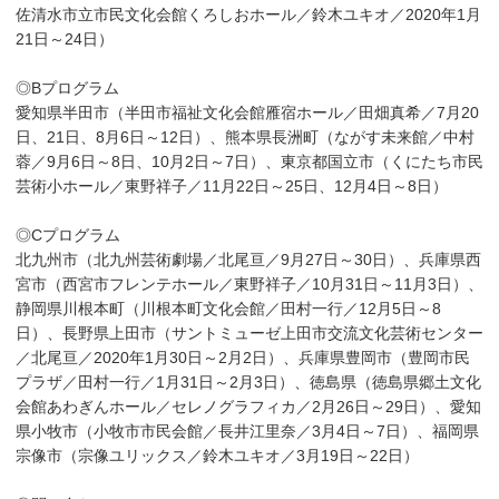
佐清水市立市民文化会館くろしおホール／鈴木ユキオ／2020年1月
21日～24日）
◎Bプログラム
愛知県半田市（半田市福祉文化会館雁宿ホール／田畑真希／7月20
日、21日、8月6日～12日）、熊本県長洲町（ながす未来館／中村
蓉／9月6日～8日、10月2日～7日）、東京都国立市（くにたち市民
芸術小ホール／東野祥子／11月22日～25日、12月4日～8日）
◎Cプログラム
北九州市（北九州芸術劇場／北尾亘／9月27日～30日）、兵庫県西
宮市（西宮市フレンテホール／東野祥子／10月31日～11月3日）、
静岡県川根本町（川根本町文化会館／田村一行／12月5日～8
日）、長野県上田市（サントミューゼ上田市交流文化芸術センター
／北尾亘／2020年1月30日～2月2日）、兵庫県豊岡市（豊岡市民
プラザ／田村一行／1月31日～2月3日）、徳島県（徳島県郷土文化
会館あわぎんホール／セレノグラフィカ／2月26日～29日）、愛知
県小牧市（小牧市市民会館／長井江里奈／3月4日～7日）、福岡県
宗像市（宗像ユリックス／鈴木ユキオ／3月19日～22日）