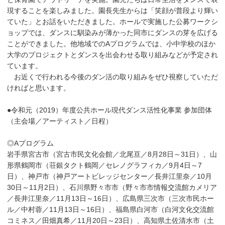
現することを楽しみました。園長先生からは「笑顔が普段より輝い
ていた」とお話をいただきました。ホールで実施した公募ワークシ
ョップでは、ダンスに馴染みが薄かった同市にダンスの芽を広げる
ことができました。他地域でのAプログラムでは、小中学校のほか
大学のプロジェクトとダンスを出会わせる取り組みなどが予定され
ています。
お近くで行われる今後のダン活の取り組みをぜひ視察していただ
ければと思います。
●令和元（2019）年度公共ホール現代ダンス活性化事業 参加団体
（主会場／アーティスト／日程）
◎Aプログラム
岩手県宮古市（宮古市民文化会館／北尾亘／8月28日～31日）、山
形県鶴岡市（荘銀タクト鶴岡／セレノグラフィカ／9月4日～7
日）、神戸市（神戸アートビレッジセンター／長井江里奈／10月
30日～11月2日）、石川県野々市市（野々市市情報交流館カメリア
／長井江里奈／11月13日～16日）、広島県三次市（三次市民ホー
ル／中村蓉／11月13日～16日）、福島県白河市（白河文化交流館
コミネス／田畑真希／11月20日～23日）、高知県土佐清水市（土