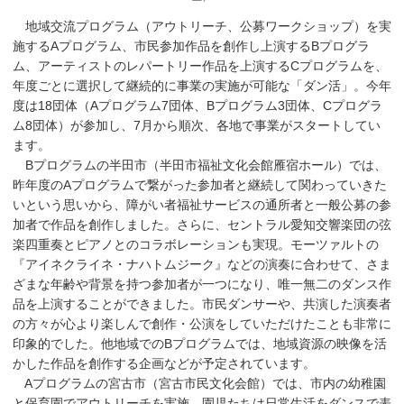
地域交流プログラム（アウトリーチ、公募ワークショップ）を実
施するAプログラム、市民参加作品を創作し上演するBプログラ
ム、アーティストのレパートリー作品を上演するCプログラムを、
年度ごとに選択して継続的に事業の実施が可能な「ダン活」。今年
度は18団体（Aプログラム7団体、Bプログラム3団体、Cプログラ
ム8団体）が参加し、7月から順次、各地で事業がスタートしてい
ます。
Bプログラムの半田市（半田市福祉文化会館雁宿ホール）では、
昨年度のAプログラムで繋がった参加者と継続して関わっていきた
いという思いから、障がい者福祉サービスの通所者と一般公募の参
加者で作品を創作しました。さらに、セントラル愛知交響楽団の弦
楽四重奏とピアノとのコラボレーションも実現。モーツァルトの
『アイネクライネ・ナハトムジーク』などの演奏に合わせて、さま
ざまな年齢や背景を持つ参加者が一つになり、唯一無二のダンス作
品を上演することができました。市民ダンサーや、共演した演奏者
の方々が心より楽しんで創作・公演をしていただけたことも非常に
印象的でした。他地域でのBプログラムでは、地域資源の映像を活
かした作品を創作する企画などが予定されています。
Aプログラムの宮古市（宮古市民文化会館）では、市内の幼稚園
と保育園でアウトリーチを実施。園児たちは日常生活をダンスで表