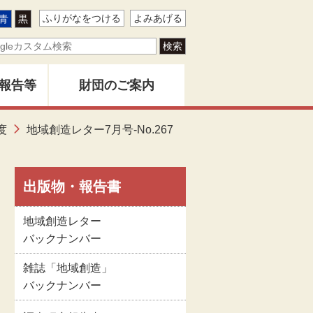
ふりがなをつける
よみあげる
青
黒
報告等
財団のご案内
ター
度
地域創造レター7月号-No.267
地域創造とは
バー
創造」
財団事業のあゆみ
出版物・報告書
地域創造レター
告書
関係者名簿
バックナンバー
雑誌「地域創造」
版物
定款
バックナンバー