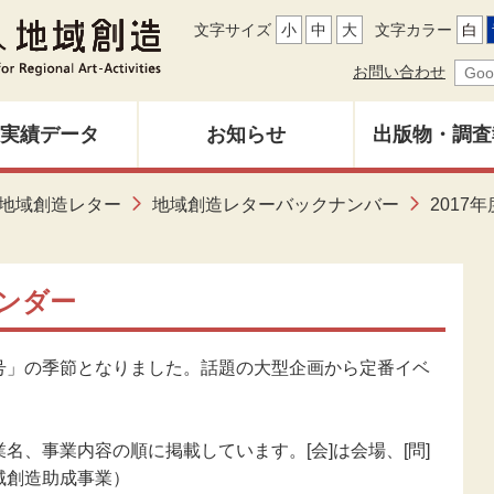
文字サイズ
小
中
大
文字カラー
白
お問い合わせ
実績データ
お知らせ
出版物・調査
地域創造レ
地域創造レター
地域創造レターバックナンバー
2017年
募集中
バックナン
雑誌「地域
ンダー
調査研究報
号」の季節となりました。話題の大型企画から定番イベ
その他出
名、事業内容の順に掲載しています。[会]は会場、[問]
域創造助成事業）