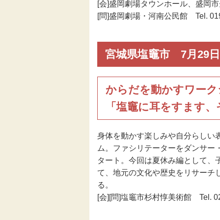
[会]盛岡劇場タウンホール、盛岡
[問]盛岡劇場・河南公民館 Tel. 019-
宮城県塩竈市 7月29日
からだを動かすワーク
「塩竈に耳をすます、
身体を動かす楽しみや自分らしい
ム。ファシリテーターをダンサー
タート。今回は夏休み編として、
て、地元の文化や歴史をリサーチ
る。
[会][問]塩竈市杉村惇美術館 Tel. 022