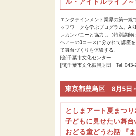
ル・アイドルライブ～
エンタテインメント業界の第一線
ッフワークを学ぶプログラム。AK
レカンパニーと協力し（特別講師は
ヘアーの3コースに分かれて講座
て舞台づくりを体験する。
[会]千葉市文化センター
[問]千葉市文化振興財団 Tel. 043-22
東京都豊島区 8月5日～
としまアート夏まつり2
子どもに見せたい舞台vol
おどる童どうわ話 『