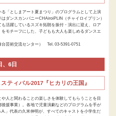
いる「としまアート夏まつり」のプログラムとして上演
ダンスカンパニーCHAiroiPLIN（チャイロイプリン）
ても活躍しているスズキ拓朗を振付・演出に迎え、ロア
」をモチーフにした、子どもも大人も楽しめるダンスエ
芸術交流センター） Tel. 03-5391-0751
日、6日
ェスティバル2017『ヒカリの王国』
とや人と関わることの楽しさを体験してもらうことを目
都後援事業）。各地で児童演劇などのプログラムを手が
G.A.」代表の久米伸明が、すべてのキャストを小学生だ