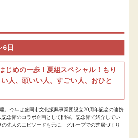
新型コロナウ
感染症関連
東日本大震災
報
～6日
はじめの一歩！夏組スペシャル！もり
らい人、頭いい人、すごい人、おひと
座。今年は盛岡市文化振興事業団設立20周年記念の連携
人記念館のコラボ企画として開催。記念館で紹介してい
りの先人のエピソードを元に、グループでの芝居づくり
。