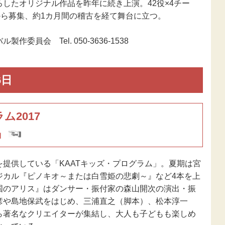
したオリジナル作品を昨年に続き上演。42役×4チー
から募集、約1カ月間の稽古を経て舞台に立つ。
作委員会 Tel. 050-3636-1538
6日
ム2017
』
提供している「KAATキッズ・プログラム」。夏期は宮
ジカル『ピノキオ～または白雪姫の悲劇～』など4本を上
国のアリス』はダンサー・振付家の森山開次の演出・振
彦や島地保武をはじめ、三浦直之（脚本）、松本淳一
ら著名なクリエイターが集結し、大人も子どもも楽しめ