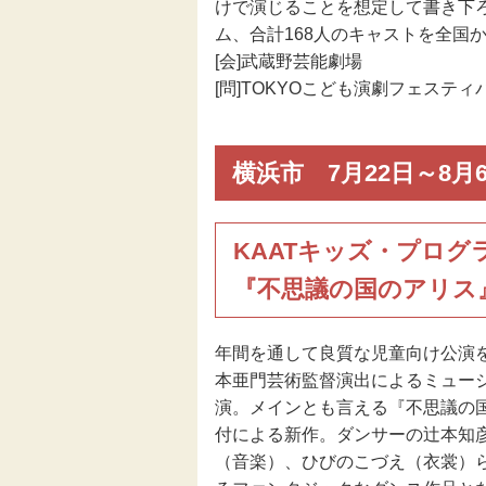
けで演じることを想定して書き下ろ
ム、合計168人のキャストを全国
[会]武蔵野芸能劇場
[問]TOKYOこども演劇フェスティバル製
横浜市 7月22日～8月
KAATキッズ・プログラ
『不思議の国のアリス
年間を通して良質な児童向け公演を
本亜門芸術監督演出によるミュー
演。メインとも言える『不思議の
付による新作。ダンサーの辻本知
（音楽）、ひびのこづえ（衣裳）