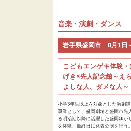
伝統芸能
音楽・演劇・ダンス
助成
フェスティバル
岩手県盛岡市 8月1日
地域創造大賞
こどもエンゲキ体験・
げき×先人記念館～え
よしな人、ダメな人～
小学3年生以上を対象とした演劇講
事業として、盛岡劇場と盛岡市先
る明治期以降に活躍した盛岡ゆか
を体験、最終日に発表公演を行う