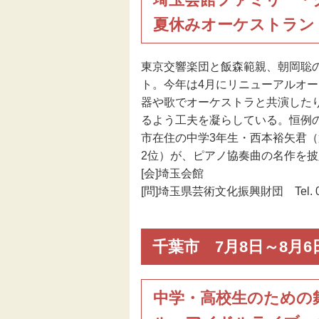
夏休みオーケストラン
東京交響楽団と飯森範親、朝岡聡
ト。今年は4月にリニューアルオ
器や歌でオーケストラと共演した
るよう工夫を凝らしている。恒例の
市在住の中学3年生・西本裕矢君（
2位）が、ピアノ協奏曲の名作を
[会]埼玉会館
[問]埼玉県芸術文化振興財団 Tel. 048
千葉市 7月8日～8月6
中学・高校生のための