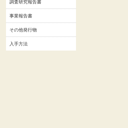
調査研究報告書
イルス
事業報告書・事業計
情報
画書等
事業報告書
関連情
交通・アクセス
その他発行物
入手方法
お問い合わせ
著作権・リンクにつ
いて