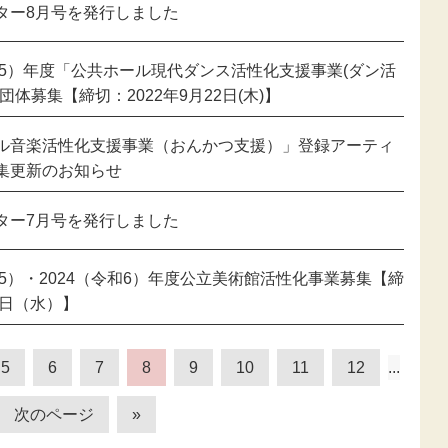
ター8月号を発行しました
令和5）年度「公共ホール現代ダンス活性化支援事業(ダン活
団体募集【締切：2022年9月22日(木)】
ル音楽活性化支援事業（おんかつ支援）」登録アーティ
集更新のお知らせ
ター7月号を発行しました
和5）・2024（令和6）年度公立美術館活性化事業募集【締
0日（水）】
5
6
7
8
9
10
11
12
...
次のページ
»