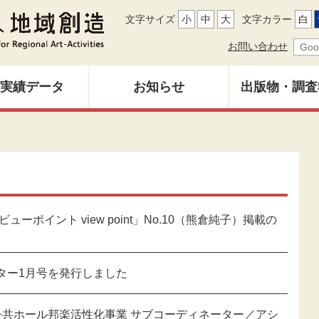
文字サイズ
小
中
大
文字カラー
白
お問い合わせ
実績データ
お知らせ
出版物・調査
地域創造レ
募集中
バックナン
雑誌「地域
ューポイント view point」No.10（熊倉純子）掲載の
調査研究報
ター1月号を発行しました
その他出
公共ホール邦楽活性化事業 サブコーディネーター／アシ