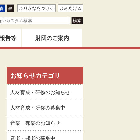
ふりがなをつける
よみあげる
青
黒
報告等
財団のご案内
ター
地域創造とは
バー
お知らせカテゴリ
創造」
財団事業のあゆみ
人材育成・研修のお知らせ
告書
関係者名簿
人材育成・研修の募集中
音楽・邦楽のお知らせ
版物
定款
音楽・邦楽の募集中