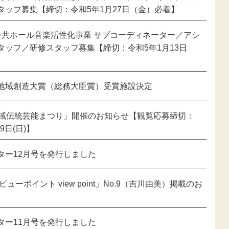
新型コロナウ
タッフ募集【締切：令和5年1月27日（金）必着】
感染症関連
公共ホール音楽活性化事業 サブコーディネーター／アシ
東日本大震災
タッフ／研修スタッフ募集【締切：令和5年1月13日
報
】
地域創造大賞（総務大臣賞）受賞施設決定
地域伝統芸能まつり」開催のお知らせ【観覧応募締切：
29日(日)】
ター12月号を発行しました
ビューポイント view point」No.9（吉川由美）掲載のお
ター11月号を発行しました